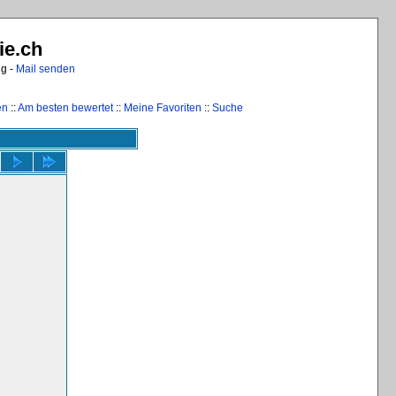
ie.ch
ng -
Mail senden
en
::
Am besten bewertet
::
Meine Favoriten
::
Suche