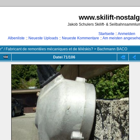
www.skilift-nostalg
Jakob Schulers Skilift- & Seilbahnsammlu
Startseite
::
Anmelden
Albenliste
::
Neueste Uploads
::
Neueste Kommentare
::
Am meisten angeseh
ler" / Fabricant de remontées mécaniques et de téléskis?
>
Bachmann BACO
Datei 71/106