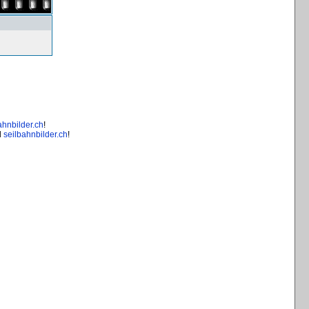
ahnbilder.ch
!
d
seilbahnbilder.ch
!