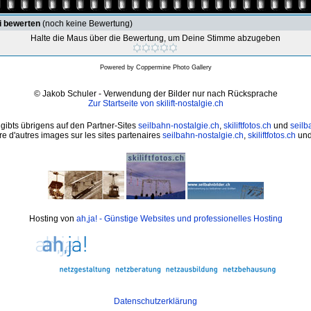
i bewerten
(noch keine Bewertung)
Halte die Maus über die Bewertung, um Deine Stimme abzugeben
Powered by
Coppermine Photo Gallery
© Jakob Schuler - Verwendung der Bilder nur nach Rücksprache
Zur Startseite von skilift-nostalgie.ch
 gibts übrigens auf den Partner-Sites
seilbahn-nostalgie.ch
,
skiliftfotos.ch
und
seilb
e d'autres images sur les sites partenaires
seilbahn-nostalgie.ch
,
skiliftfotos.ch
un
Hosting von
ah,ja! - Günstige Websites und professionelles Hosting
Datenschutzerklärung