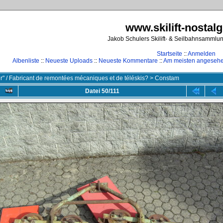
www.skilift-nostalg
Jakob Schulers Skilift- & Seilbahnsammlu
Startseite
::
Anmelden
Albenliste
::
Neueste Uploads
::
Neueste Kommentare
::
Am meisten angeseh
ler" / Fabricant de remontées mécaniques et de téléskis?
>
Constam
Datei 50/111