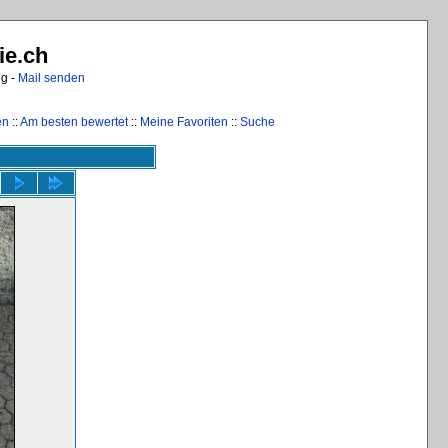
ie.ch
ng -
Mail senden
en
::
Am besten bewertet
::
Meine Favoriten
::
Suche