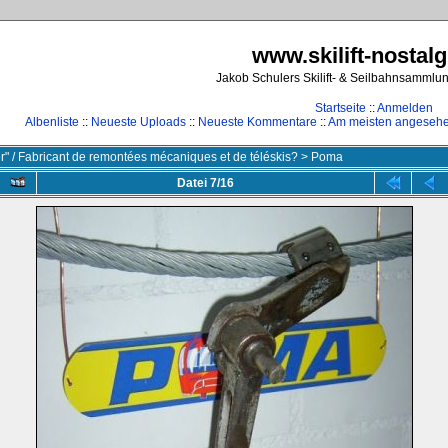
www.skilift-nostalg
Jakob Schulers Skilift- & Seilbahnsammlu
Startseite
::
Anmelden
Albenliste
::
Neueste Uploads
::
Neueste Kommentare
::
Am meisten angeseh
ler" / Fabricant de remontées mécaniques et de téléskis?
>
Poma
Datei 7/16