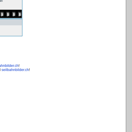
ahnbilder.ch
!
d
seilbahnbilder.ch
!