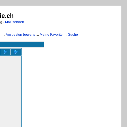
ie.ch
ng -
Mail senden
en
::
Am besten bewertet
::
Meine Favoriten
::
Suche