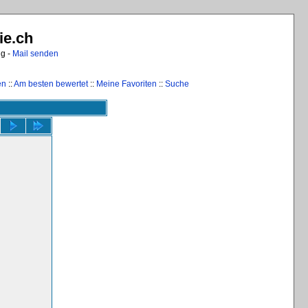
ie.ch
ng -
Mail senden
en
::
Am besten bewertet
::
Meine Favoriten
::
Suche