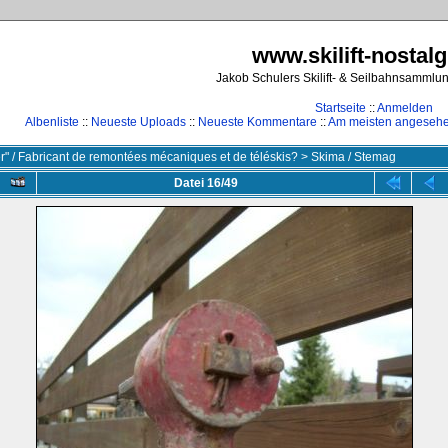
www.skilift-nostalg
Jakob Schulers Skilift- & Seilbahnsammlu
Startseite
::
Anmelden
Albenliste
::
Neueste Uploads
::
Neueste Kommentare
::
Am meisten angeseh
ler" / Fabricant de remontées mécaniques et de téléskis?
>
Skima / Stemag
Datei 16/49