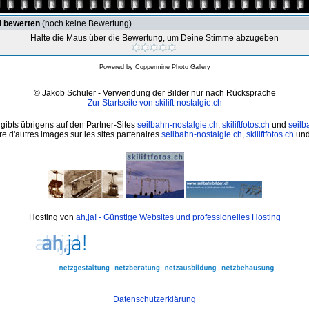
i bewerten
(noch keine Bewertung)
Halte die Maus über die Bewertung, um Deine Stimme abzugeben
Powered by
Coppermine Photo Gallery
© Jakob Schuler - Verwendung der Bilder nur nach Rücksprache
Zur Startseite von skilift-nostalgie.ch
 gibts übrigens auf den Partner-Sites
seilbahn-nostalgie.ch
,
skiliftfotos.ch
und
seilb
e d'autres images sur les sites partenaires
seilbahn-nostalgie.ch
,
skiliftfotos.ch
un
Hosting von
ah,ja! - Günstige Websites und professionelles Hosting
Datenschutzerklärung