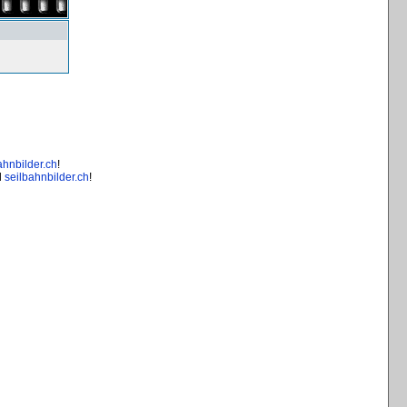
ahnbilder.ch
!
d
seilbahnbilder.ch
!