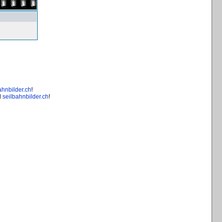
ahnbilder.ch
!
d
seilbahnbilder.ch
!