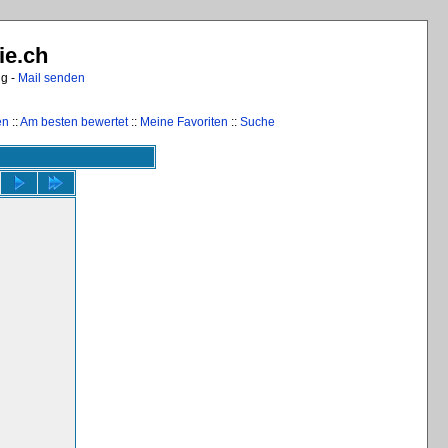
ie.ch
ng -
Mail senden
en
::
Am besten bewertet
::
Meine Favoriten
::
Suche