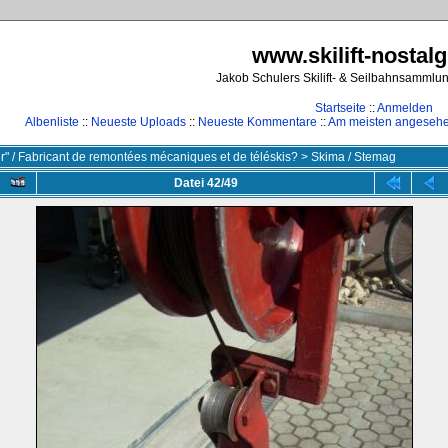
www.skilift-nostalg
Jakob Schulers Skilift- & Seilbahnsammlu
Startseite
::
Anmelden
Albenliste
::
Neueste Uploads
::
Neueste Kommentare
::
Am meisten angeseh
ler" / Fabricant de remontées mécaniques et de téléskis?
>
Skima / Stemag
Datei 42/49