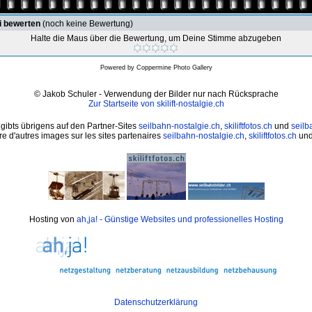
i bewerten
(noch keine Bewertung)
Halte die Maus über die Bewertung, um Deine Stimme abzugeben
Powered by
Coppermine Photo Gallery
© Jakob Schuler - Verwendung der Bilder nur nach Rücksprache
Zur Startseite von skilift-nostalgie.ch
 gibts übrigens auf den Partner-Sites
seilbahn-nostalgie.ch
,
skiliftfotos.ch
und
seilb
e d'autres images sur les sites partenaires
seilbahn-nostalgie.ch
,
skiliftfotos.ch
un
Hosting von
ah,ja! - Günstige Websites und professionelles Hosting
Datenschutzerklärung