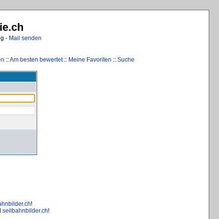
ie.ch
ng -
Mail senden
en
::
Am besten bewertet
::
Meine Favoriten
::
Suche
ahnbilder.ch
!
d
seilbahnbilder.ch
!