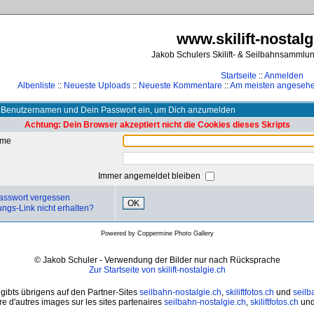
www.skilift-nostalg
Jakob Schulers Skilift- & Seilbahnsammlu
Startseite
::
Anmelden
Albenliste
::
Neueste Uploads
::
Neueste Kommentare
::
Am meisten angeseh
 Benutzernamen und Dein Passwort ein, um Dich anzumelden
Achtung: Dein Browser akzeptiert nicht die Cookies dieses Skripts
ame
Immer angemeldet bleiben
asswort vergessen
OK
ungs-Link nicht erhalten?
Powered by
Coppermine Photo Gallery
© Jakob Schuler - Verwendung der Bilder nur nach Rücksprache
Zur Startseite von skilift-nostalgie.ch
 gibts übrigens auf den Partner-Sites
seilbahn-nostalgie.ch
,
skiliftfotos.ch
und
seilb
e d'autres images sur les sites partenaires
seilbahn-nostalgie.ch
,
skiliftfotos.ch
un