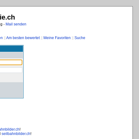
ie.ch
ng -
Mail senden
en
::
Am besten bewertet
::
Meine Favoriten
::
Suche
ahnbilder.ch
!
d
seilbahnbilder.ch
!