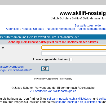
www.skilift-nostalg
Jakob Schulers Skilift- & Seilbahnsammlu
Startseite
::
Anmelden
Albenliste
::
Neueste Uploads
::
Neueste Kommentare
::
Am meisten angeseh
 Benutzernamen und Dein Passwort ein, um Dich anzumelden
Achtung: Dein Browser akzeptiert nicht die Cookies dieses Skripts
ame
Immer angemeldet bleiben
asswort vergessen
OK
ungs-Link nicht erhalten?
Powered by
Coppermine Photo Gallery
© Jakob Schuler - Verwendung der Bilder nur nach Rücksprache
Zur Startseite von skilift-nostalgie.ch
 gibts übrigens auf den Partner-Sites
seilbahn-nostalgie.ch
,
skiliftfotos.ch
und
seilb
e d'autres images sur les sites partenaires
seilbahn-nostalgie.ch
,
skiliftfotos.ch
un